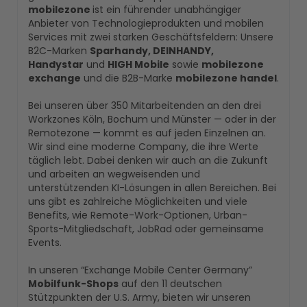
mobilezone
ist ein führender unabhängiger
Anbieter von Technologieprodukten und mobilen
Services mit zwei starken Geschäftsfeldern: Unsere
B2C-Marken
Sparhandy, DEINHANDY,
Handystar
und
HIGH Mobile
sowie
mobilezone
exchange
und die B2B-Marke
mobilezone handel
.
Bei unseren über 350 Mitarbeitenden an den drei
Workzones Köln, Bochum und Münster — oder in der
Remotezone — kommt es auf jeden Einzelnen an.
Wir sind eine moderne Company, die ihre Werte
täglich lebt. Dabei denken wir auch an die Zukunft
und arbeiten an wegweisenden und
unterstützenden KI-Lösungen in allen Bereichen. Bei
uns gibt es zahlreiche Möglichkeiten und viele
Benefits, wie Remote-Work-Optionen, Urban-
Sports-Mitgliedschaft, JobRad oder gemeinsame
Events.
In unseren “Exchange Mobile Center Germany”
Mobilfunk-Shops
auf den 11 deutschen
Stützpunkten der U.S. Army, bieten wir unseren