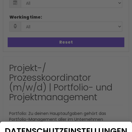
Working time
:
Reset
Projekt-/
Prozesskoordinator
(m/w/d) | Portfolio- und
Projektmanagement
Portfolio: Zu deinen Hauptaufgaben gehört das
Portfolio-Management aller im Unternehmen
laufenden und geplanten Projekte mit IT-Bezug
Umsetzung: Je nach Thema begleitetest du das