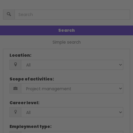
Search
Simple search
Location
:
Scope of activities
:
Career level
:
Employment type
: